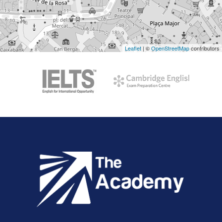
Leaflet
| ©
OpenStreetMap
contributors