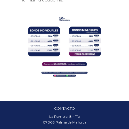
CONTACTO
La Rambla, 8 – 1ºa
07003 Palma de Mallorca