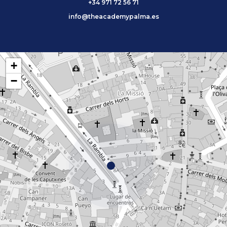
+34 971 72 56 71
info@theacademypalma.es
+
−