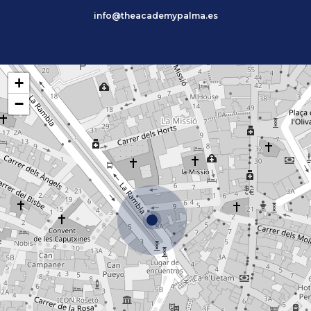
info@theacademypalma.es
+
−