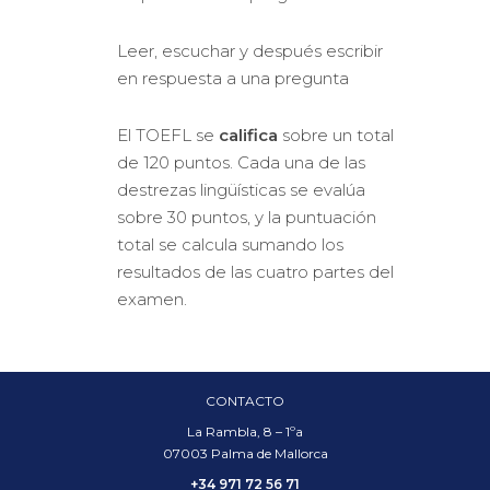
Leer, escuchar y después escribir
en respuesta a una pregunta
El TOEFL se
califica
sobre un total
de 120 puntos. Cada una de las
destrezas lingüísticas se evalúa
sobre 30 puntos, y la puntuación
total se calcula sumando los
resultados de las cuatro partes del
examen.
CONTACTO
La Rambla, 8 – 1ºa
07003 Palma de Mallorca
+34 971 72 56 71