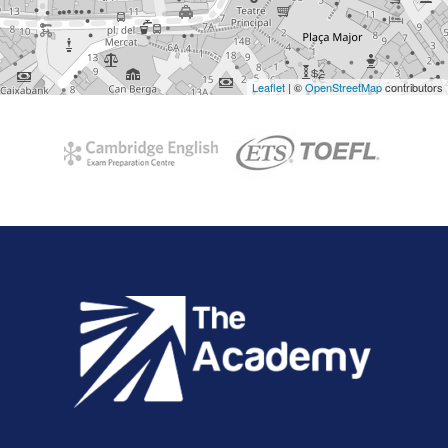
Leaflet
| ©
OpenStreetMap
contributors