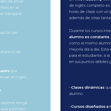
das las áreas
de inglés completo es
fasis en el
horas de clase con un 
e trabaja la
además de otras tantas
Durante los cursos inte
pación del
alumno es constante
como el mismo alumno 
mejoría día a día. Esta
 objetivo de
para el estudiante, a l
en sus puntos débiles y
uales
que
ensar en inglés.
–
Clases dinámicas
que
.
alumno.
 alumno tenga
–
Cursos diseñados a
y que permiten