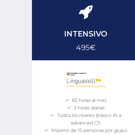
O
INTENSIVO
495€
60 horas al mes
3 horas diarias
1 a
Todos los niveles (básico A1 a
advanced C1)
rupo
Máximo de 10 personas por grupo