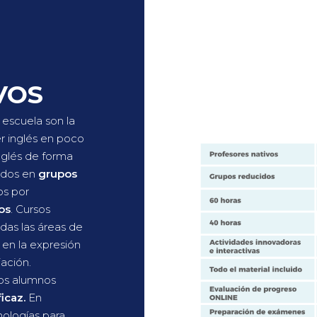
VOS
 escuela son la
r inglés en poco
inglés de forma
ados en
grupos
os por
os
. Cursos
das las áreas de
 en la expresión
ación.
los alumnos
ficaz.
En
nologías para