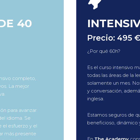
DE 40
INTENSI
Precio: 495 
¿Por qué 60h?
Es el curso intensivo
todas las áreas de la l
ensivo completo,
solamente un mes. No
os. La mejor
y conversación, ademá
va.
inglesa.
ión para avanzar
Estamos seguros de qu
del idioma. Se
beneficioso, dinámic
 el esfuerzo y el
tar más presente
En
The Academy
cons