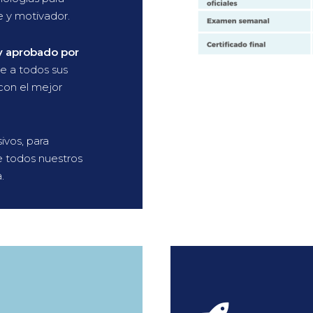
e y motivador.
y aprobado por
ce a todos sus
con el mejor
ivos, para
e todos nuestros
.