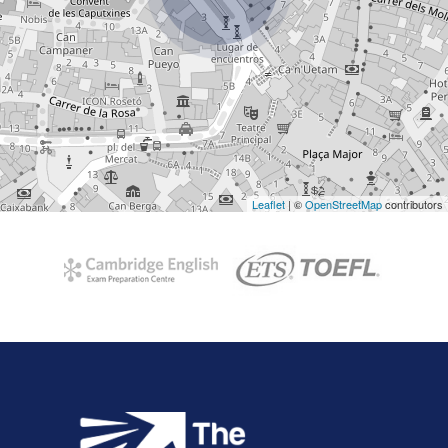
Leaflet
| ©
OpenStreetMap
contributors