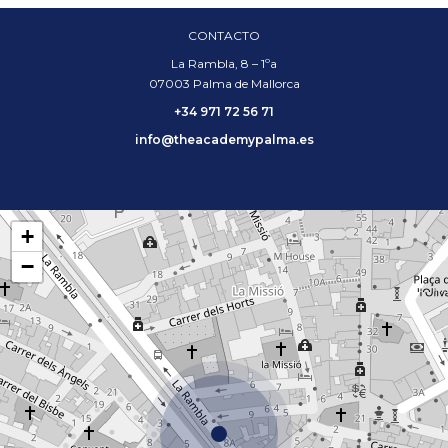
CONTACTO
La Rambla, 8 – 1ºa
07003 Palma de Mallorca
+34 971 72 56 71
info@theacademypalma.es
+
−