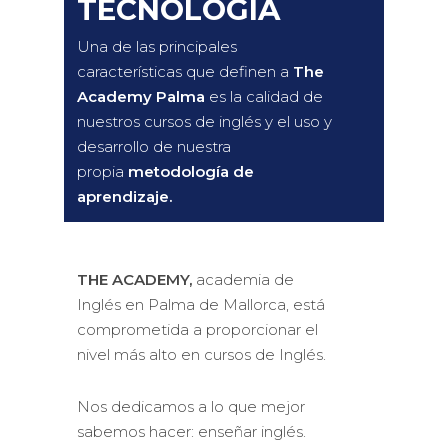
TECNOLOGÍA
Una de las principales
características que definen a
The
Academy Palma
es la calidad de
nuestros cursos de inglés y el uso y
desarrollo de nuestra
propia
metodología de
aprendizaje.
THE ACADEMY,
academia de
Inglés en Palma de Mallorca, está
comprometida a proporcionar el
nivel más alto en cursos de Inglés.
Nos dedicamos a lo que mejor
sabemos hacer: enseñar inglés.