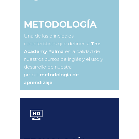
METODOLOGÍA
Una de las principales
características que definen a
The
Academy Palma
es la calidad de
nuestros cursos de inglés y el uso y
desarrollo de nuestra
propia
metodología de
aprendizaje.