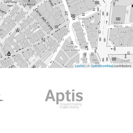
Leaflet
| ©
OpenStreetMap
contributors