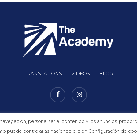
TRANSLATIONS
VIDEOS
BLOG
info@theacademypalma.es | Tel. +34 971 72 56 71 |
Aviso legal
|
Política de cookie
egación, personalizar el contenido y los anuncios, proporcio
o puede controlarlas haciendo clic en Configuración de coo