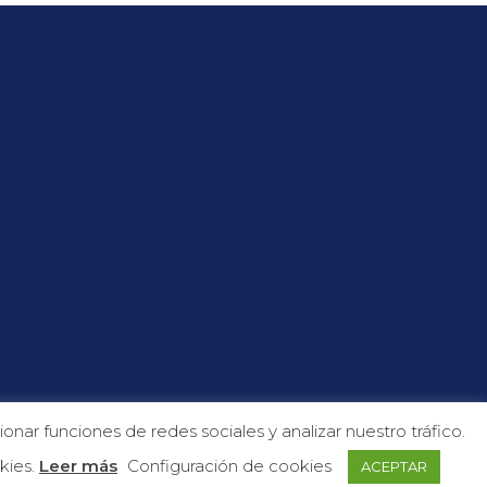
s
nar funciones de redes sociales y analizar nuestro tráfico.
kies.
Leer más
Configuración de cookies
ACEPTAR