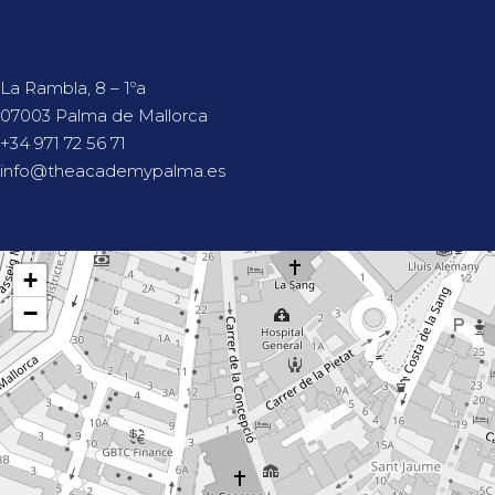
La Rambla, 8 – 1ºa
07003 Palma de Mallorca
+34 971 72 56 71
info@theacademypalma.es
+
−