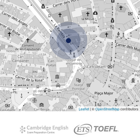
Leaflet
| ©
OpenStreetMap
contributors