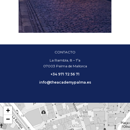
CONTACTO
La Rambla, 8 – 1ºa
07003 Palma de Mallorca
+34 971 72 56 71
info@theacademypalma.es
+
−