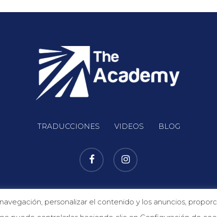
TRADUCCIONES
VIDEOS
BLOG
info@theacademypalma.es | Tel. +34 971 72 56 71 |
Aviso legal
|
Política de cookie
egación, personalizar el contenido y los anuncios, proporcio