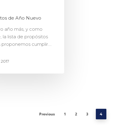
itos de Año Nuevo
tro año más, y como
 la lista de propósitos
 proponemos cumplir.…
 2017
Previous
1
2
3
4