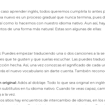
so aprender inglés, todos queremos cumplirla lo antes pos
a nuevo es un proceso gradual que nunca termina, pues du
í como lo hacemos con nuestro idioma nativo. Aun así, hay
ntos de una forma más natural. Estas son algunas de ellas:
:
Puedes empezar traduciendo una o dos canciones a la sema
s que te gusten y que suelas escuchar. Las puedes traducir
ión hecha. Así, una vez conozcas el significado de cada una
ás el nuevo vocabulario sin darte cuenta. También reconoc
 original:
Adiós al doblaje. Todo lo que sea original en ingl
 subtítulos en tu idioma nativo. Cuando te veas capaz, camb
 a la vez.
 sitios hay encuentros de intercambio de idiomas, en los